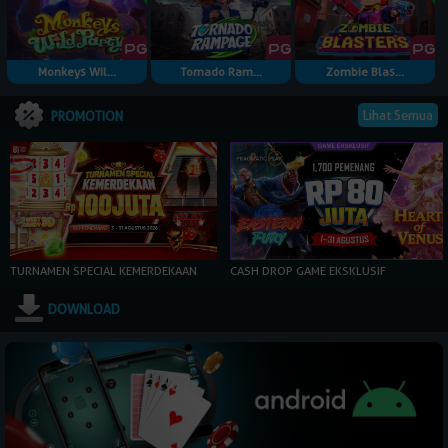
Monkeys Wil...
Tornado Ram...
Zombie Blas...
Lihat Semua
PROMOTION
TURNAMEN SPECIAL KEMERDEKAAN
CASH DROP GAME EKSKLUSIF
DOWNLOAD