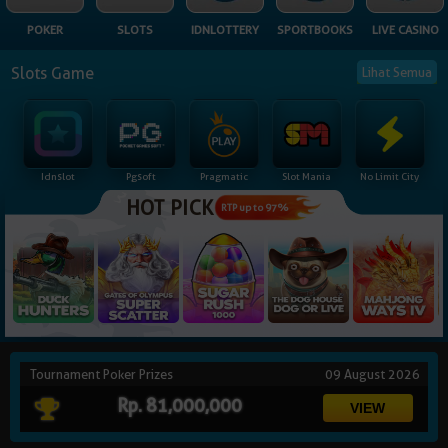
NEW
POKER
SLOTS
IDNLOTTERY
SPORTBOOKS
LIVE CASINO
TANGKAS
RTP
Slots Game
Lihat Semua
DEPOSIT
WITHDRAW
Idnslot
Pgsoft
Pragmatic
Slot Mania
No Limit City
PROMOSI
HOT PICK
RTP up to 97%
DOWNLOAD
REFERRAL
JACKPOT
Tournament Poker Prizes
09 August 2026
VIP MEMBER
Rp. 81,000,000
HUBUNGI KAMI