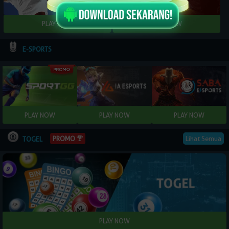
E-SPORTS
Lihat Semua
PROMO
TOGEL