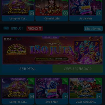
Lamp of Cor...
Chinchirorin
Soda Man
IDNSLOT
Lihat Semua
PROMO
Lamp of Cor...
Soda Man
2026 GOLDEN...