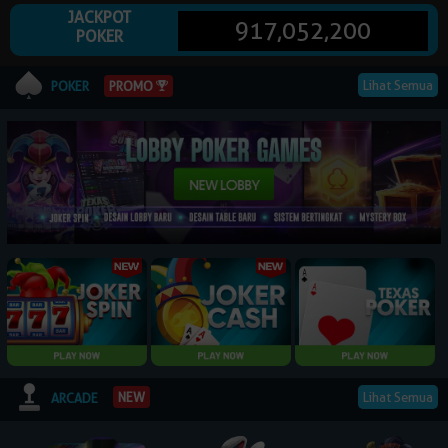
JACKPOT
917,052,200
POKER
© 2026 NagaPoker. All Rights Reserved | 18+
Lihat Semua
PROMO
POKER
Lihat Semua
NEW
ARCADE