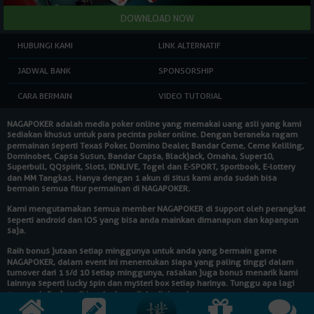
HUBUNGI KAMI
LINK ALTERNATIF
JADWAL BANK
SPONSORSHIP
CARA BERMAIN
VIDEO TUTORIAL
NAGAPOKER
adalah media poker online yang memakai uang asli yang kami
sediakan khusus untuk para pecinta poker online. Dengan beraneka ragam
permainan seperti Texas Poker, Domino Dealer, Bandar Ceme, Ceme Keliling,
Dominobet, Capsa Susun, Bandar Capsa, Blackjack, Omaha, Super10,
Superbull, QQspirit, Slots, IDNLIVE, Togel dan E-SPORT, sportbook, E-lottery
dan MM Tangkas. Hanya dengan 1 akun di situs kami anda sudah bisa
bermain semua fitur permainan di
NAGAPOKER
.
Kami mengutamakan semua member
NAGAPOKER
di support oleh perangkat
seperti android dan IOS yang bisa anda mainkan dimanapun dan kapanpun
saja.
Raih bonus jutaan setiap minggunya untuk anda yang bermain game
NAGAPOKER
, dalam event ini menentukan siapa yang paling tinggi dalam
turnover dari 1 s/d 10 setiap minggunya, rasakan juga bonus menarik kami
lainnya seperti lucky spin dan mysteri box setiap harinya. Tunggu apa lagi
segera daftarkan diri anda dan raih hadiahnya!