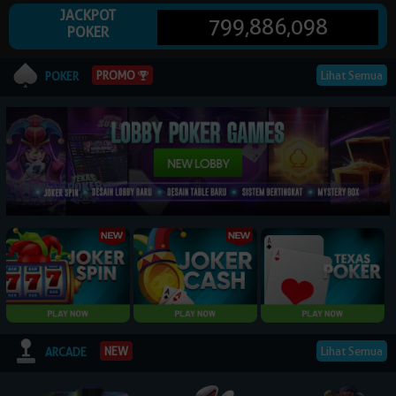
JACKPOT
799,886,098
POKER
© 2026 NagaPoker. All Rights Reserved | 18+
PROMO
Lihat Semua
POKER
Lihat Semua
NEW
ARCADE