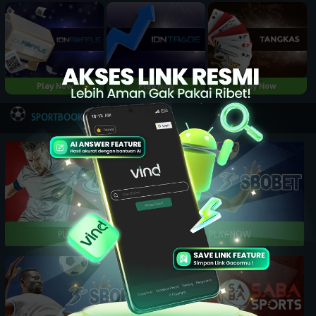
Play Now
Play Now
Play Now
NEW
SPORTBOOK