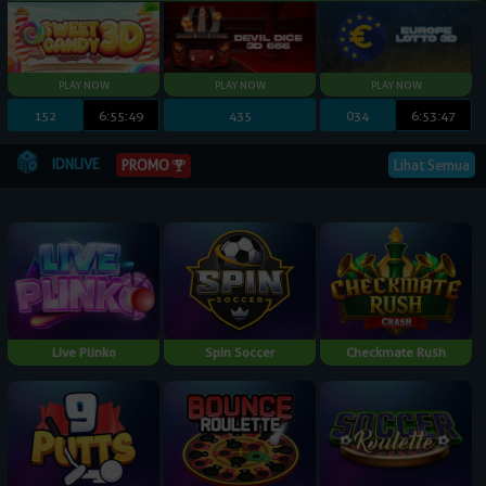
152
6:55:48
435
034
6:53:46
IDNLIVE
PROMO
Lihat Semua
Live Plinko
Spin Soccer
Checkmate Rush