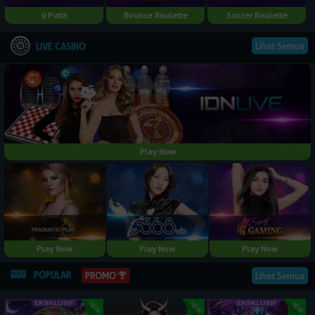
9 Putts
Bounce Roulette
Soccer Roulette
Lihat Semua
LIVE CASINO
Play Now
Play Now
Play Now
Play Now
POPULAR
PROMO
Lihat Semua