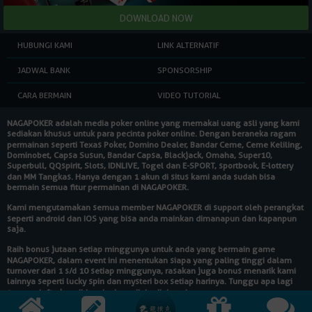
HUBUNGI KAMI
LINK ALTERNATIF
JADWAL BANK
SPONSORSHIP
CARA BERMAIN
VIDEO TUTORIAL
NAGAPOKER
adalah media poker online yang memakai uang asli yang kami
sediakan khusus untuk para pecinta poker online. Dengan beraneka ragam
permainan seperti Texas Poker, Domino Dealer, Bandar Ceme, Ceme Keliling,
Dominobet, Capsa Susun, Bandar Capsa, Blackjack, Omaha, Super10,
Superbull, QQspirit, Slots, IDNLIVE, Togel dan E-SPORT, sportbook, E-lottery
dan MM Tangkas. Hanya dengan 1 akun di situs kami anda sudah bisa
bermain semua fitur permainan di
NAGAPOKER
.
Kami mengutamakan semua member
NAGAPOKER
di support oleh perangkat
seperti android dan IOS yang bisa anda mainkan dimanapun dan kapanpun
saja.
Raih bonus jutaan setiap minggunya untuk anda yang bermain game
NAGAPOKER
, dalam event ini menentukan siapa yang paling tinggi dalam
turnover dari 1 s/d 10 setiap minggunya, rasakan juga bonus menarik kami
lainnya seperti lucky spin dan mysteri box setiap harinya. Tunggu apa lagi
segera daftarkan diri anda dan raih hadiahnya!